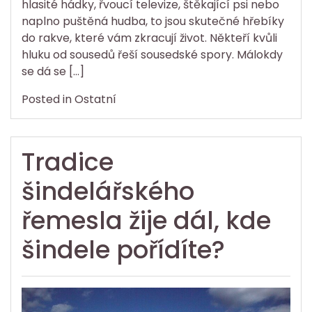
hlasité hádky, řvoucí televize, štěkající psi nebo
naplno puštěná hudba, to jsou skutečné hřebíky
do rakve, které vám zkracují život. Někteří kvůli
hluku od sousedů řeší sousedské spory. Málokdy
se dá se […]
Posted in
Ostatní
Tradice
šindelářského
řemesla žije dál, kde
šindele pořídíte?