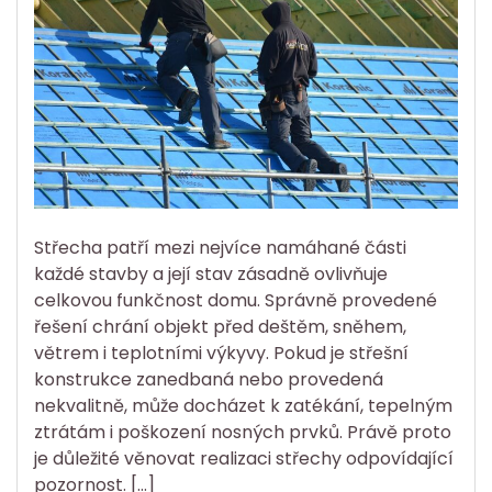
Střecha patří mezi nejvíce namáhané části
každé stavby a její stav zásadně ovlivňuje
celkovou funkčnost domu. Správně provedené
řešení chrání objekt před deštěm, sněhem,
větrem i teplotními výkyvy. Pokud je střešní
konstrukce zanedbaná nebo provedená
nekvalitně, může docházet k zatékání, tepelným
ztrátám i poškození nosných prvků. Právě proto
je důležité věnovat realizaci střechy odpovídající
pozornost. […]