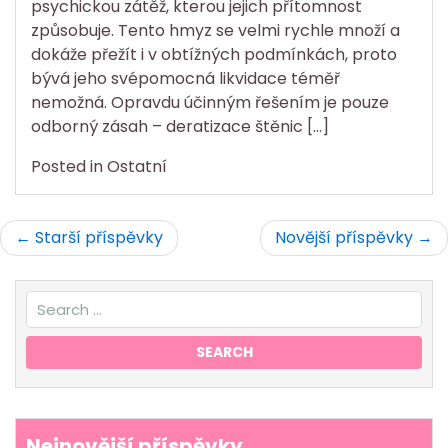
psychickou zátěž, kterou jejich přítomnost
způsobuje. Tento hmyz se velmi rychle množí a
dokáže přežít i v obtížných podmínkách, proto
bývá jeho svépomocná likvidace téměř
nemožná. Opravdu účinným řešením je pouze
odborný zásah – deratizace štěnic […]
Posted in
Ostatní
Navigace
Starší příspěvky
Novější příspěvky
pro
příspěvky
Nejnovější příspěvky